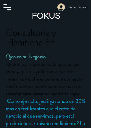
Iniciar sesión
Consultoría y
Planificación
Ojos en su Negocio
​Queremos más que nada que tengas
éxito y que le ayudemos a hacerlo.
Tenemos mucha experiencia comercial
y refinaremos continuamente nuestro
sistema para detectar banderas rojas.
Como ejemplo, ¿está gastando un 30%
más en fertilizantes que el resto del
negocio al que servimos, pero está
produciendo el mismo rendimiento? Lo