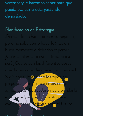
veremos y le haremos saber para que
pueda evaluar si está gastando
demasiado.
Planificación de Estrategia
¿Pensando en hacer crecer su negocio,
pero no sabe cómo hacerlo? ¿Es un
buen momento o deberías esperar?
¿Cuán apalancado estás dispuesto a
ser? ¿Cuáles son las diferentes cosas
que deben considerarse en un plan de 1,
3 y 5 años? Estos son los tipos de
preguntas que nos hacemos como
agricultores. Le ayudaremos a brindarle
el soporte y el conocimiento para
evolucionar su negocio para el futuro.