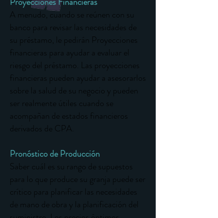
Proyecciones Financieras
A menudo, cuando se reúnen con su
banco para revisar las necesidades de
su préstamo, le pedirán Proyecciones
financieras para ayudar a evaluar el
riesgo del préstamo. Las proyecciones
financieras pueden ayudar a asesorarlos
sobre la salud de su negocio y pueden
ser realmente útiles cuando se
acompañan de estados financieros
derivados de CPA.
Pronóstico de Producción
Saber cuál es su rango de supuestos
para lo que produce su granja puede ser
crítico para planificar las necesidades
de mano de obra y la planificación del
suministro. Los precios óptimos