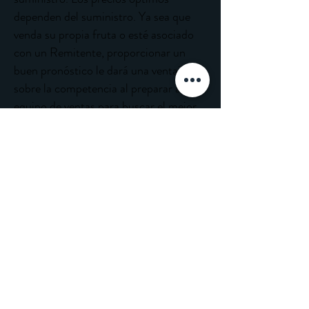
dependen del suministro. Ya sea que
venda su propia fruta o esté asociado
con un Remitente, proporcionar un
buen pronóstico le dará una ventaja
sobre la competencia al preparar al
equipo de ventas para buscar el mejor
precio posible para su producto.